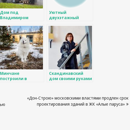
Дом под
Уютный
Владимиром
двухэтажный
площадью 1600 м2
таунхаус
Минчане
Скандинавский
построили в
дом своими руками
Колодищах дом
во Всеволжске
размером с
однокомнатную
«Дон-Строю» московскими властями продлен срок
квартиру
проектирования зданий в ЖК «Алые паруса»
тью