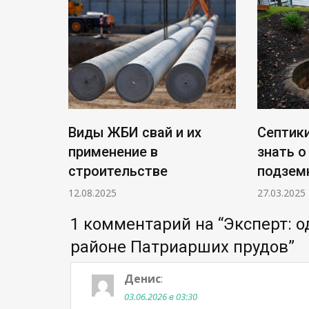
Виды ЖБИ свай и их
Септики
применение в
знать о
строительстве
подзем
12.08.2025
27.03.2025
1 комментарий на “
Эксперт: 
районе Патриарших прудов
”
Денис
:
03.06.2026 в 03:30