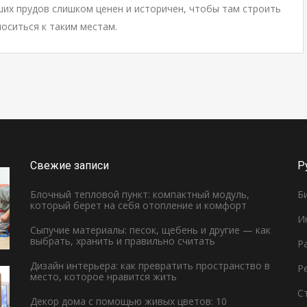
ших прудов слишком ценен и историчен, чтобы там строить
оситься к таким местам.
Свежие записи
Р
Блочный тепловой пункт: компактный модуль,
Б
который берет на себя отопление и комфорт
И
Сыпучие материалы: песок, щебень и другие — как
выбрать, хранить и правильно считать
Р
Дизайн интерьера: как превратить пространство в
Р
место, которое нравится жить
С
Декор дома с помощью живых цветов: 10