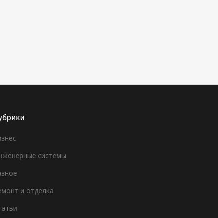
убрики
изнес
нженерные системы
азное
емонт и отделка
татьи