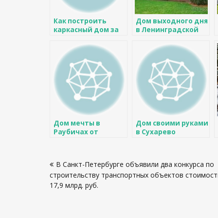
Как построить
Дом выходного дня
каркасный дом за
в Ленинградской
один год и 65 тысяч
области
долларов
Дом мечты в
Дом своими руками
Раубичах от
в Сухарево
дизайнера из
Казахстана
Навигация
В Санкт-Петербурге объявили два конкурса по
по
строительству транспортных объектов стоимос
записям
17,9 млрд. руб.