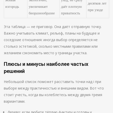
Живая
экологично,
уход, не сразу
десятков лет
изгородь
увеличивает
даёт плотную
при уходе
биоразнообразие
приватность
Эта таблица — не приговор. Она даёт отправную точку.
Важно учитывать климат, рельеф, планы на будущее и
соседские отношения: иногда выбор определяется не
столько эстетикой, сколько местными правилами или
желанием сэкономить место у границы участка.
Плюсы и минусы наиболее частых
решений
Небольшой список поможет расставить точки над i при
выборе между практичностью и внешним видом. Вот что
стоит учесть, когда вы колеблетесь между двумя-тремя
вариантами.
Дерево: если любите тёплую фактуру и готовы к