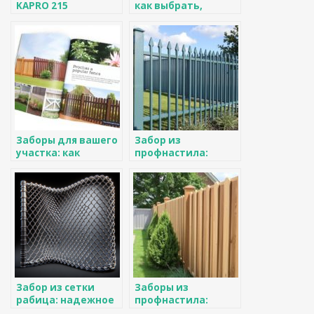
KAPRO 215
как выбрать,
установить и не
пожалеть потом
Заборы для вашего
Забор из
участка: как
профнастила:
выбрать
идеальное
идеальный
решение для
вариант
вашего участка
Забор из сетки
Заборы из
рабица: надежное
профнастила:
решение для
характеристики и