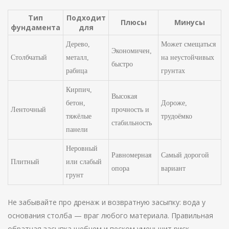
Тип
Подходит
Плюсы
Минусы
фундамента
для
Дерево,
Может смещаться
Экономичен,
Столбчатый
металл,
на неустойчивых
быстро
рабица
грунтах
Кирпич,
Высокая
бетон,
Дороже,
Ленточный
прочность и
тяжёлые
трудоёмко
стабильность
панели
Неровный
Равномерная
Самый дорогой
Плитный
или слабый
опора
вариант
грунт
Не забывайте про дренаж и возвратную засыпку: вода у
основания столба — враг любого материала. Правильная
обратная засыпка щебнем и песком уменьшит риск