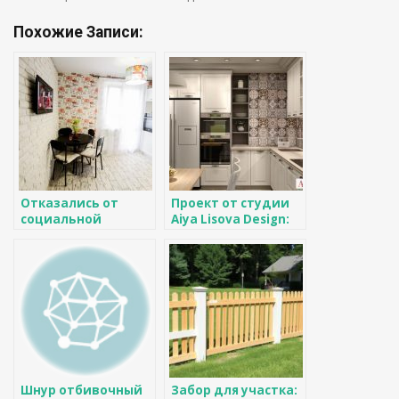
Похожие Записи:
Отказались от
Проект от студии
социальной
Aiya Lisova Design:
отделки
дизайн квартиры
«однушки» и
53 кв. м.
уложились в
меньший бюджет
Шнур отбивочный
Забор для участка: