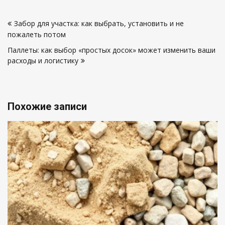
ограждения твоего
особенности,
Навигация
участка
которые вы не
Забор для участка: как выбрать, установить и не
знали
по
пожалеть потом
записям
Паллеты: как выбор «простых досок» может изменить ваши
расходы и логистику
Похожие записи