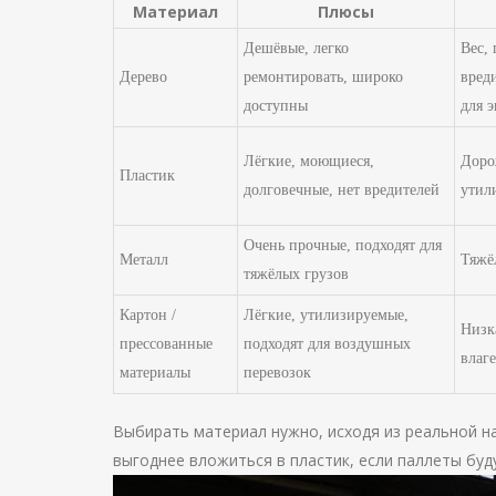
Материал
Плюсы
Дешёвые, легко
Вес,
Дерево
ремонтировать, широко
вред
доступны
для 
Лёгкие, моющиеся,
Доро
Пластик
долговечные, нет вредителей
утил
Очень прочные, подходят для
Металл
Тяжё
тяжёлых грузов
Картон /
Лёгкие, утилизируемые,
Низк
прессованные
подходят для воздушных
влаге
материалы
перевозок
Выбирать материал нужно, исходя из реальной на
выгоднее вложиться в пластик, если паллеты буд