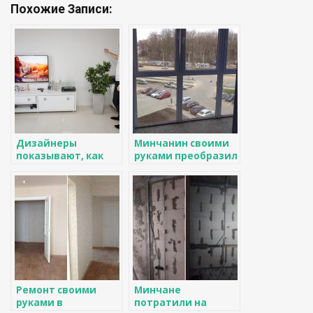
Похожие Записи:
Дизайнеры
Минчанин своими
показывают, как
руками преобразил
надо делать
квартиру в
ремонт
новостройке за 16
тысяч рублей
Ремонт своими
Минчане
руками в
потратили на