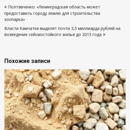
Навигация
будет потрачено
Полтавченко: «Ленинградская область может
свыше 4
по
предоставить городу землю для строительства
миллиардов
записям
рублей
зоопарка»
Власти Камчатки выделят почти 3,5 миллиарда рублей на
возведение сейсмостойкого жилья до 2015 года
Похожие записи