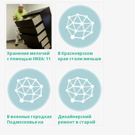
государственной
ремонт маленькой
арендной
«однушки» в
«однушке»
новостройке 7,5
тысячи рублей
Хранение мелочей
В Красноярском
с помощью ИКЕА: 11
крае стали меньше
находок до 1 000
строить
рублей
В военных городках
Дизайнерский
Подмосковья на
ремонт в старой
создание
хрущевке
социнфраструктуры