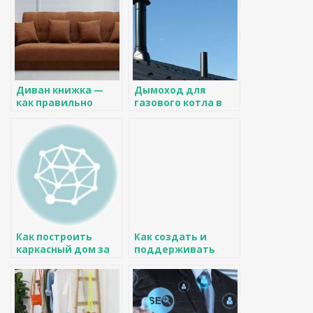
Диван книжка —
Дымоход для
как правильно
газового котла в
выбрать и обзор
частном доме:
современного
основные
дизайна (120 фото)
требования к
монтажу
Как построить
Как создать и
каркасный дом за
поддерживать
один год и 65 тысяч
стиль Минимализм
долларов
в интерьере