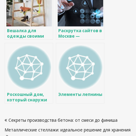
Вешалка для
Раскрутка сайтов в
одежды своими
Москве —
руками — яркие и
эффективная
стильные идеи для
оптимизация для
дома. 85 фото
вашего бизнеса
самых простых
проектов
Роскошный дом,
Элементы лепнины
который снаружи
выглядит совсем не
так, как внутри
Навигация
Секреты производства бетона: от смеси до финиша
по
Металлические стеллажи: идеальное решение для хранения
записям