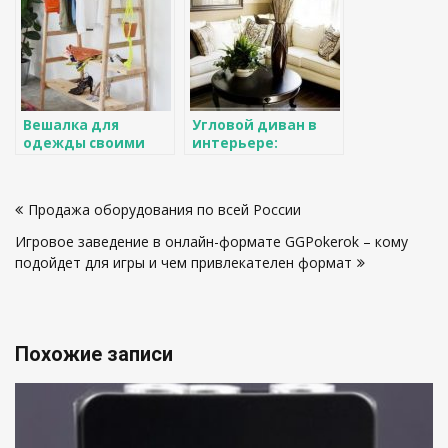
Вешалка для
Угловой диван в
одежды своими
интерьере:
руками — яркие и
варианты,
стильные идеи для
возможности, идеи
Навигация
дома. 85 фото
и фотографии
Продажа оборудования по всей России
самых простых
по
проектов
Игровое заведение в онлайн-формате GGPokerok – кому
записям
подойдет для игры и чем привлекателен формат
Похожие записи