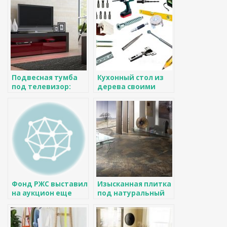
требования к
монтажу
Подвесная тумба
Кухонный стол из
под телевизор:
дерева своими
виды и
руками: выбор
особенности —
древесины,
какую выбрать
изготовление
столешницы и
сборка стола
Фонд РЖС выставил
Изысканная плитка
на аукцион еще
под натуральный
несколько участков
камень:
особенности
фактуры (35 фото)