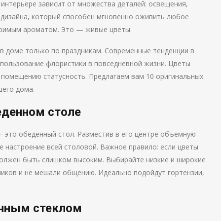
интерьере зависит от множества деталей: освещения,
т дизайна, который способен мгновенно оживить любое
оримым ароматом. Это — живые цветы.
в доме только по праздникам. Современные тенденции в
спользование флористики в повседневной жизни. Цветы
т помещению статусность. Предлагаем вам 10 оригинальных
шего дома.
беденном столе
 это обеденный стол. Разместив в его центре объемную
е настроение всей столовой. Важное правило: если цветы
 должен быть слишком высоким. Выбирайте низкие и широкие
ников и не мешали общению. Идеально подойдут гортензии,
ачным стеклом