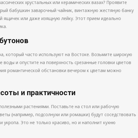
лассических хрустальных или керамических вазах? Проявите
арый бабушкин заварочный чайник, винтажную жестяную банку
ый ящичек или даже изящную лейку. Этот прием идеально
ка.
 бутонов
а, который часто используют на Востоке. Возьмите широкую
ее воды и опустите на поверхность срезанные головки цветов
дания романтической обстановки вечером к цветам можно
.
асоты и практичности
полезными растениями. Поставьте на стол или рабочую
веты (например, подсолнухи или ромашки) будут соседствовать
 укропа. Это не только красиво, но и наполнит кухню