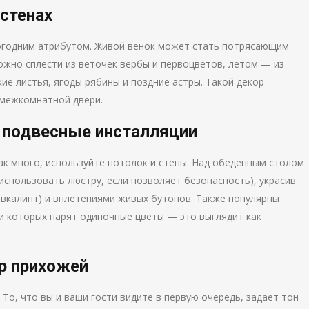
 стенах
огодним атрибутом. Живой венок может стать потрясающим
ожно сплести из веточек вербы и первоцветов, летом — из
ие листья, ягоды рябины и поздние астры. Такой декор
 межкомнатной двери.
и подвесные инсталляции
ак много, используйте потолок и стены. Над обеденным столом
использовать люстру, если позволяет безопасность), украсив
эвкалипт) и вплетениями живых бутонов. Также популярны
ри которых парят одиночные цветы — это выглядит как
ор прихожей
То, что вы и ваши гости видите в первую очередь, задает тон