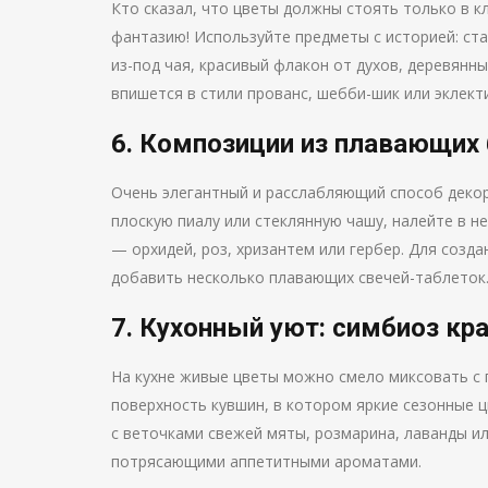
Кто сказал, что цветы должны стоять только в к
фантазию! Используйте предметы с историей: ст
из-под чая, красивый флакон от духов, деревянн
впишется в стили прованс, шебби-шик или эклекти
6. Композиции из плавающих
Очень элегантный и расслабляющий способ декор
плоскую пиалу или стеклянную чашу, налейте в н
— орхидей, роз, хризантем или гербер. Для соз
добавить несколько плавающих свечей-таблеток
7. Кухонный уют: симбиоз кр
На кухне живые цветы можно смело миксовать с 
поверхность кувшин, в котором яркие сезонные ц
с веточками свежей мяты, розмарина, лаванды или
потрясающими аппетитными ароматами.